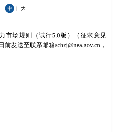
|
|
中
大
力市场规则（试行
5.0
版）（征求意见
日前发送至联系邮箱
schzj@nea.gov.cn
，