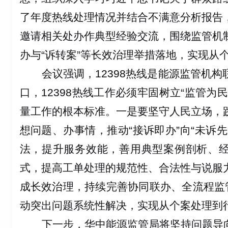
了年度热线处理情况并结合不满意分析报告
邀请相关处办作典型经验交流，围绕监管机
办与
“
诉转案
”
等长效治理举措落地，实现从
会议强调，
12398
热线是能源监管机构
口，
12398
热线工作必须牢固树立
“
监管为
量工作的根本标准。一是要
坚守人民立场，
想问题、办事情，推动
“
接诉即办
”
向
“
未诉先
法，提升服务效能
，善用典型案例剖析、
式，提高工单处理的规范性、合法性与说服
成长效治理
，持续完善协同联办、全流程监
动突出问题系统性解决，实现从个案处理到
下一步，华中能源监管局将坚持问题导