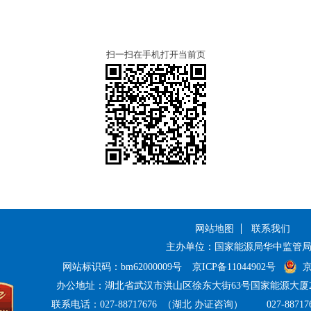
扫一扫在手机打开当前页
网站地图
联系我们
主办单位：国家能源局华中监管
网站标识码：bm62000009号
京ICP备11044902号
京
办公地址：湖北省武汉市洪山区徐东大街63号国家能源大厦20-
联系电话：
027-88717676 （湖北 办证咨询）
027-88