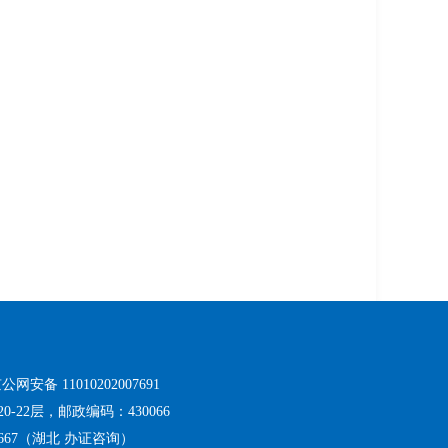
局
公网安备 11010202007691
22层，邮政编码：430066
717667（湖北 办证咨询）